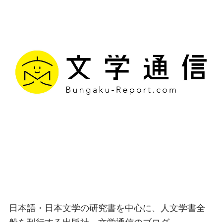
文学通信｜多様な情報を
つなげ、多くの「問い」
を世に生み出す出版社
日本語・日本文学の研究書を中心に、人文学書全
般を刊行する出版社、文学通信のブログ。