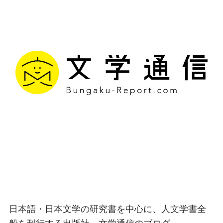
文学通信｜多様な情報を
つなげ、多くの「問い」
を世に生み出す出版社
日本語・日本文学の研究書を中心に、人文学書全
般を刊行する出版社、文学通信のブログ。